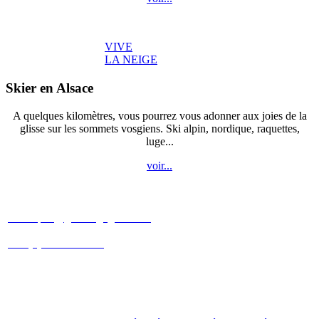
VIVE
LA NEIGE
Skier en Alsace
A quelques kilomètres, vous pourrez vous adonner aux joies de la
glisse sur les sommets vosgiens. Ski alpin, nordique, raquettes,
luge...
voir...
Patricia et Christophe
SCHNEBERGER
christophe@gites-cigogneaux.fr
+33 (0)6 09 88 30 40
+33 (0)7 83 31 69 08
3 rue étroite
68230 Turckheim